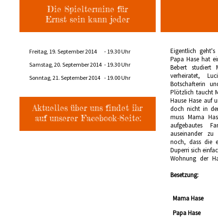
Die Spieltermine für
Ernst sein kann jeder
Eigentlich geht'
weiß - die Toch
Freitag, 19. September 2014
- 19.30 Uhr
Papa Hase hat ei
Ausserirdische ist
Samstag, 20. September 2014
- 19.30 Uhr
Bebert studiert 
Planeten und somit
verheiratet, Lu
Menschen ausscha
Sonntag, 21. September 2014
- 19.00 Uhr
Botschafterin 
kleine Tochter töt
Plötzlich taucht 
spektakuläre
Hause Hase auf un
Rettungsaktion
Aktuelles über uns findet ihr
doch nicht in de
auf unserer Facebook-Seite:
muss Mama Hase
aufgebautes Fa
auseinander zu brech
noch, dass die e
Duperri sich einfa
Wohnung der Has
Besetzung:
Mama Hase
Papa Hase