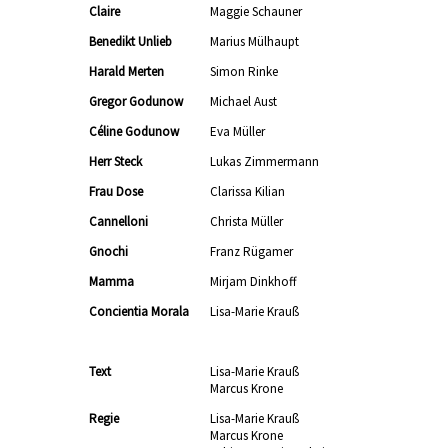
Claire
Maggie Schauner
Benedikt Unlieb
Marius Mülhaupt
Harald Merten
Simon Rinke
Gregor Godunow
Michael Aust
Céline Godunow
Eva Müller
Herr Steck
Lukas Zimmermann
Frau Dose
Clarissa Kilian
Cannelloni
Christa Müller
Gnochi
Franz Rügamer
Mamma
Mirjam Dinkhoff
Concientia Morala
Lisa-Marie Krauß
Text
Lisa-Marie Krauß
Marcus Krone
Regie
Lisa-Marie Krauß
Marcus Krone