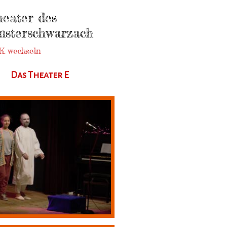
eater des
sterschwarzach
K wechseln
Das Theater E