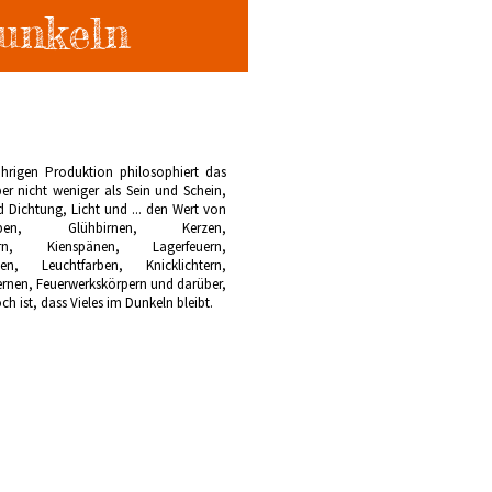
unkeln
ährigen Produktion philosophiert das
er nicht weniger als Sein und Schein,
 Dichtung, Licht und ... den Wert von
ampen, Glühbirnen, Kerzen,
zern, Kienspänen, Lagerfeuern,
en, Leuchtfarben, Knicklichtern,
ernen, Feuerwerkskörpern und darüber,
ch ist, dass Vieles im Dunkeln bleibt.