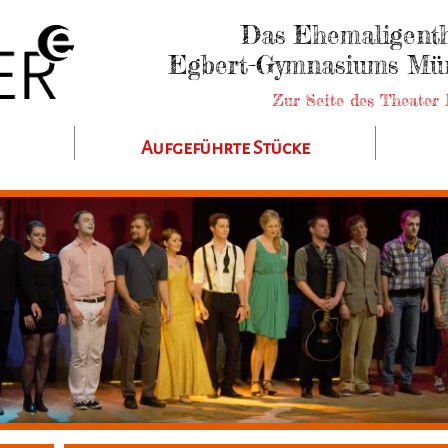
Das Ehemaligenth
Egbert-Gymnasiums Mün
Zur Seite des Theater 
Aufgeführte Stücke