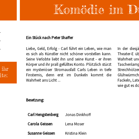
Komödie im D
r
Ein Stück nach Peter Shaffer
r
Liebe, Geld, Erfolg - Carl führt ein Leben, wie man
In der diesj
r
es sich als Künstler nicht schöner vorstellen kann.
Theater-E üb
Seine Verlobte liebt ihn und seine Kunst - er ihren
Wahrheit und
Körper und ihr prall gefülltes Konto. Plötzlich stürzt
Taschenl
 ihr
ein mysteriöser Stromausfall Carls Leben in tiefe
Streichhöl
te:
Finsternis, denn erst im Dunkeln kommt die
Glühwürmch
Wahrheit ans Licht ...
Fackeln, Lat
wie gut es do
Besetzung:
Carl Hengstenberg
Jonas Dinkhoff
Carola Geissen
Lena Moser
Susanne Geissen
Kristina Klein